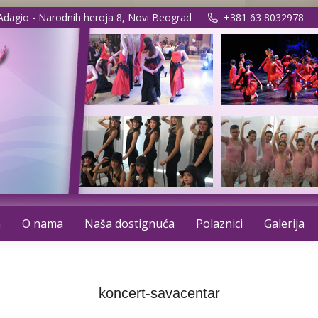
 Adagio - Narodnih heroja 8, Novi Beograd
+381 63 8032978
a
O nama
Naša dostignuća
Polaznici
Galerija
koncert-savacentar
You are here:
Home
koncert-savacentar