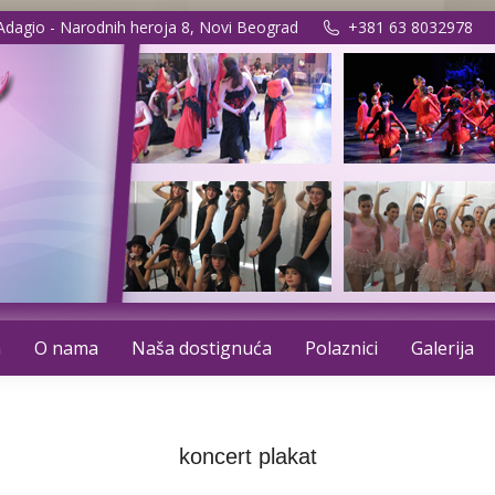
 Adagio - Narodnih heroja 8, Novi Beograd
+381 63 8032978
a
O nama
Naša dostignuća
Polaznici
Galerija
koncert plakat
You are here:
Home
koncert plakat