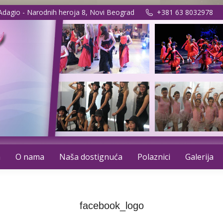
 Adagio - Narodnih heroja 8, Novi Beograd
+381 63 8032978
a
O nama
Naša dostignuća
Polaznici
Galerija
facebook_logo
You are here:
Home
facebook_logo