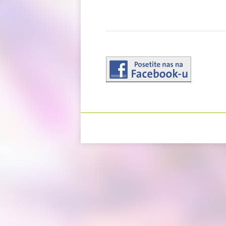
Izrada sajtova
Happymedia